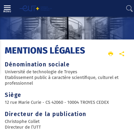
Direct access
Navigation
Go to content
MENU
MENTIONS LÉGALES
Home
Legal mentions
Dénomination sociale
Université de technologie de Troyes
Etablissement public à caractère scientifique, culturel et
professionnel
Siège
12 rue Marie Curie - CS 42060 - 10004 TROYES CEDEX
Directeur de la publication
Christophe Collet
Directeur de l’UTT