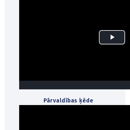
Pārvaldības ķēde